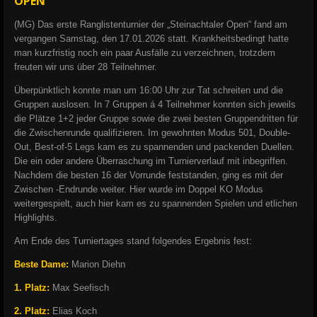
OPEN“
(MG) Das erste Ranglistenturnier der „Steinachtaler Open“ fand am
vergangen Samstag, den 17.01.2026 statt. Krankheitsbedingt hatte
man kurzfristig noch ein paar Ausfälle zu verzeichnen, trotzdem
freuten wir uns über 28 Teilnehmer.
Überpünktlich konnte man um 16:00 Uhr zur Tat schreiten und die
Gruppen auslosen. In 7 Gruppen á 4 Teilnehmer konnten sich jeweils
die Plätze 1+2 jeder Gruppe sowie die zwei besten Gruppendritten für
die Zwischenrunde qualifizieren. Im gewohnten Modus 501, Double-
Out, Best-of-5 Legs kam es zu spannenden und packenden Duellen.
Die ein oder andere Überraschung im Turnierverlauf mit inbegriffen.
Nachdem die besten 16 der Vorrunde feststanden, ging es mit der
Zwischen -Endrunde weiter. Hier wurde im Doppel KO Modus
weitergespielt, auch hier kam es zu spannenden Spielen und etlichen
Highlights.
Am Ende des Turniertages stand folgendes Ergebnis fest:
Beste Dame:
Marion Diehn
1. Platz:
Max Seefisch
2. Platz:
Elias Koch