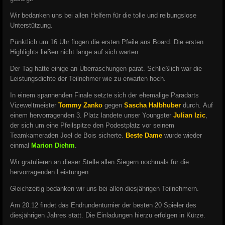
Wir bedanken uns bei allen Helfern für die tolle und reibungslose
Unterstützung.
Pünktlich um 16 Uhr flogen die ersten Pfeile ans Board. Die ersten
Highlights ließen nicht lange auf sich warten.
Der Tag hatte einige an Überraschungen parat. Schließlich war die
Leistungsdichte der Teilnehmer wie zu erwarten hoch.
In einem spannenden Finale setzte sich der ehemalige Paradarts
Vizeweltmeister
Tommy Zanko
gegen
Sascha Halbhuber
durch.
Auf
einem hervorragenden 3. Platz landete unser Youngster
Julian Izic
,
der sich um eine Pfeilspitze den Podestplatz vor seinem
Teamkameraden Joel de Bois sicherte.
Beste Dame
wurde wieder
einmal
Marion Diehm
.
Wir gratulieren an dieser Stelle allen Siegern nochmals für die
hervorragenden Leistungen.
Gleichzeitig bedanken wir uns bei allen diesjährigen Teilnehmern.
Am 20.12 findet das Endrundenturnier der besten 20 Spieler des
diesjährigen Jahres statt. Die Einladungen hierzu erfolgen in Kürze.