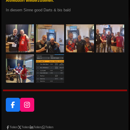
Altneudorf wiederzusehen.
In diesem Sinne good Darts & bis bald
F
I
a
n
c
s
e
t
Teilen
Teilen
Teilen
Teilen