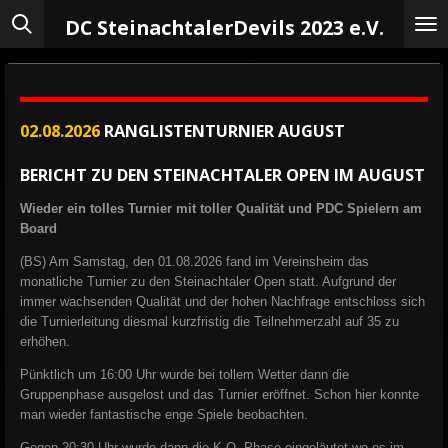
Zum
DC Steinachtaler
Devils 2023 e.V.
Hauptinhalt
springen
02.08.2026
RANGLISTENTURNIER AUGUST
BERICHT ZU DEN STEINACHTALER OPEN IM AUGUST
Wieder ein tolles Turnier mit toller Qualität und PDC Spielern am
Board
(BS) Am Samstag, den 01.08.2026 fand im Vereinsheim das
monatliche Turnier zu den Steinachtaler Open statt. Aufgrund der
immer wachsenden Qualität und der hohen Nachfrage entschloss sich
die Turnierleitung diesmal kurzfristig die Teilnehmerzahl auf 35 zu
erhöhen.
Pünktlich um 16:00 Uhr wurde bei tollem Wetter dann die
Gruppenphase ausgelost und das Turnier eröffnet. Schon hier konnte
man wieder fantastische enge Spiele beobachten.
Gegen 20:30 Uhr wurde dann die K.O. Phase eingeläutet wo es im