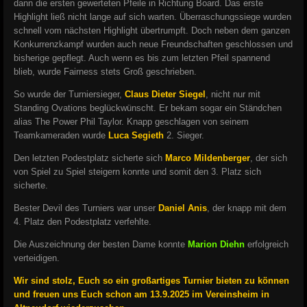
dann die ersten gewerteten Pfeile in Richtung Board. Das erste
Highlight ließ nicht lange auf sich warten. Überraschungssiege wurden
schnell vom nächsten Highlight übertrumpft. Doch
neben dem ganzen
Konkurrenzkampf wurden auch neue Freundschaften geschlossen und
bisherige gepflegt. Auch wenn es bis zum letzten Pfeil spannend
blieb, wurde Fairness stets Groß geschrieben.
So wurde der Turniersieger,
Claus Dieter Siegel
, nicht nur mit
Standing Ovations beglückwünscht. Er bekam sogar ein Ständchen
alias The Power Phil Taylor. K
napp geschlagen von seinem
Teamkameraden wurde
Luca Segieth
2. Sieger.
Den letzten Podestplatz sicherte sich
Marco Mildenberger
, der sich
von Spiel zu Spiel steigern konnte und somit den 3. Platz sich
sicherte.
Bester Devil des Turniers war unser
Daniel Anis
, der knapp mit dem
4. Platz den Podestplatz verfehlte.
Die Auszeichnung der besten Dame konnte
Marion Diehn
erfolgreich
verteidigen.
Wir sind stolz, Euch so ein großartiges Turnier bieten zu können
und freuen uns Euch schon am 13.9.2025 im Vereinsheim in