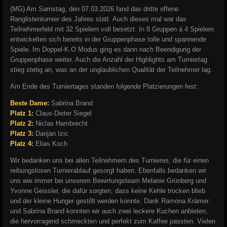
(MG) Am Samstag, den 07.03.2026 fand das dritte offene
Ranglistenturnier des Jahres statt. Auch dieses mal war das
Teilnehmerfeld mit 32 Spielern voll besetzt. In 8 Gruppen á 4 Spielern
entwickelten sich bereits in der Gruppenphase tolle und spannende
Spiele. Im Doppel-K.O Modus ging es dann nach Beendigung der
Gruppenphase weiter. Auch die Anzahl der Highlights am Turniertag
stieg stetig an, was an der unglaublichen Qualität der Teilnehmer lag.
Am Ende des Turniertages standen folgende Platzierungen fest:
Beste Dame:
Sabrina Brand
Platz 1:
Claus-Dieter Siegel
Platz 2:
Niclas Hambrecht
Platz 3:
Darijan Izic
Platz 4:
Elias Koch
Wir bedanken uns bei allen Teilnehmern des Turnieres, die für einen
reibungslosen Turnierablauf gesorgt haben. Ebenfalls bedanken wir
uns wie immer bei unserem Bewirtungsteam Melanie Grünberg und
Yvonne Geissler, die dafür sorgten, dass keine Kehle trocken blieb
und der kleine Hunger gestillt werden konnte. Dank Ramona Krämer
und Sabrina Brand konnten wir auch zwei leckere Kuchen anbieten,
die hervorragend schmeckten und perfekt zum Kaffee passten. Vielen