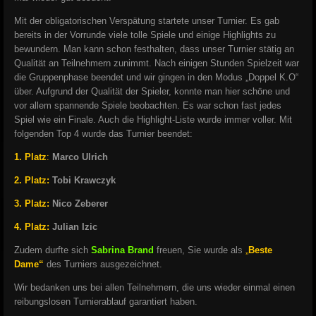
Mit der obligatorischen Verspätung startete unser Turnier. Es gab
bereits in der Vorrunde viele tolle Spiele und einige Highlights zu
bewundern. Man kann schon festhalten, dass unser Turnier stätig an
Qualität an Teilnehmern zunimmt. Nach einigen Stunden Spielzeit war
die Gruppenphase beendet und wir gingen in den Modus „Doppel K.O“
über. Aufgrund der Qualität der Spieler, konnte man hier schöne und
vor allem spannende Spiele beobachten. Es war schon fast jedes
Spiel wie ein Finale. Auch die Highlight-Liste wurde immer voller. Mit
folgenden Top 4 wurde das Turnier beendet:
1. Platz
:
Marco Ulrich
2. Platz
:
Tobi Krawczyk
3. Platz:
Nico Zeberer
4. Platz:
Julian Izic
Zudem durfte sich
Sabrina Brand
freuen, Sie wurde als
„
Beste
Dame“
des Turniers ausgezeichnet.
Wir bedanken uns bei allen Teilnehmern, die uns wieder einmal einen
reibungslosen Turnierablauf garantiert haben.