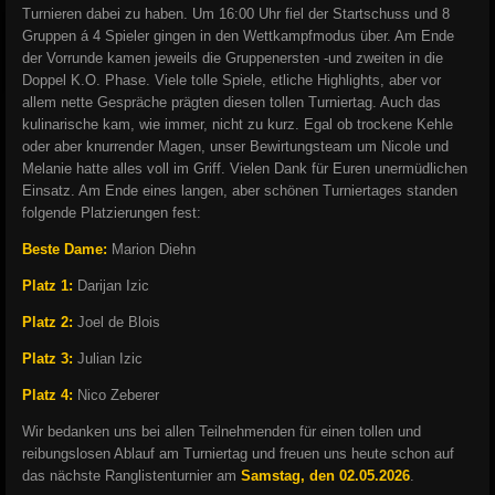
Turnieren dabei zu haben. Um 16:00 Uhr fiel der Startschuss und 8
Gruppen á 4 Spieler gingen in den Wettkampfmodus über. Am Ende
der Vorrunde kamen jeweils die Gruppenersten -und zweiten in die
Doppel K.O. Phase. Viele tolle Spiele, etliche Highlights, aber vor
allem nette Gespräche prägten diesen tollen Turniertag. Auch das
kulinarische kam, wie immer, nicht zu kurz. Egal ob trockene Kehle
oder aber knurrender Magen, unser Bewirtungsteam um Nicole und
Melanie hatte alles voll im Griff. Vielen Dank für Euren unermüdlichen
Einsatz. Am Ende eines langen, aber schönen Turniertages standen
folgende Platzierungen fest:
Beste Dame:
Marion Diehn
Platz 1:
Darijan Izic
Platz 2:
Joel de Blois
Platz 3:
Julian Izic
Platz 4:
Nico Zeberer
Wir bedanken uns bei allen Teilnehmenden für einen tollen und
reibungslosen Ablauf am Turniertag und freuen uns heute schon auf
das nächste Ranglistenturnier am
Samstag, den 02.05.2026
.