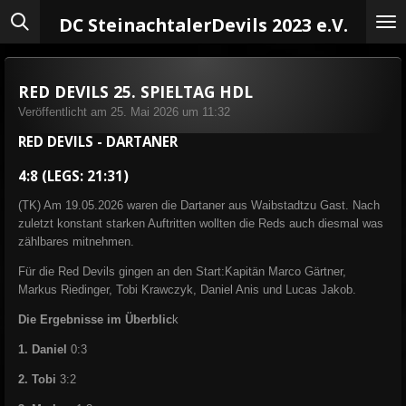
Zum
DC Steinachtaler
Devils 2023 e.V.
Hauptinhalt
springen
RED DEVILS 25. SPIELTAG HDL
Veröffentlicht am 25. Mai 2026 um 11:32
RED DEVILS - DARTANER
4:8 (LEGS: 21:31)
(TK) Am 19.05.2026 waren die Dartaner aus Waibstadtzu Gast. Nach
zuletzt konstant starken Auftritten wollten die Reds auch diesmal was
zählbares mitnehmen.
Für die Red Devils gingen an den Start:
Kapitän Marco Gärtner,
Markus Riedinger, Tobi Krawczyk, Daniel Anis und Lucas Jakob.
Die Ergebnisse im Überblic
k
1. Daniel
0:3
2. Tobi
3:2