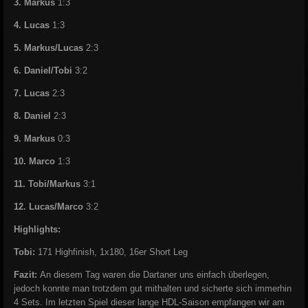
3. Markus
1:3
4. Lucas
1:3
5. Markus/Lucas
2:3
6. Daniel/Tobi
3:2
7. Lucas
2:3
8. Daniel
2:3
9. Markus
0:3
10. Marco
1:3
11. Tobi/Markus
3:1
12. Lucas/Marco
3:2
Highlights:
Tobi:
171 Highfinish, 1x180, 16er Short Leg
Fazit:
An diesem Tag waren die Dartaner uns einfach überlegen,
jedoch konnte man trotzdem gut mithalten und sicherte sich immerhin
4 Sets. Im letzten Spiel dieser lange HDL-Saison empfangen wir am