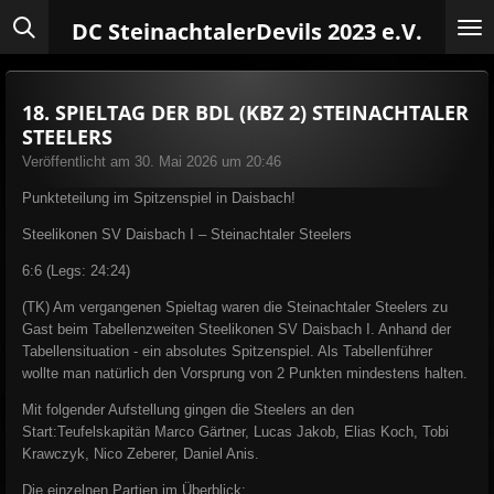
Zum
DC Steinachtaler
Devils 2023 e.V.
Hauptinhalt
springen
18. SPIELTAG DER BDL (KBZ 2) STEINACHTALER
STEELERS
Veröffentlicht am 30. Mai 2026 um 20:46
Punkteteilung im Spitzenspiel in Daisbach!
Steelikonen SV Daisbach I – Steinachtaler Steelers
6:6 (Legs: 24:24)
(TK) Am vergangenen Spieltag waren die Steinachtaler Steelers zu
Gast beim Tabellenzweiten Steelikonen SV Daisbach I. Anhand der
Tabellensituation - ein absolutes Spitzenspiel. Als Tabellenführer
wollte man natürlich den Vorsprung von 2 Punkten mindestens halten.
Mit folgender Aufstellung gingen die Steelers an den
Start:
Teufelskapitän Marco Gärtner, Lucas Jakob, Elias Koch, Tobi
Krawczyk, Nico Zeberer, Daniel Anis.
Die einzelnen Partien im Überblick: