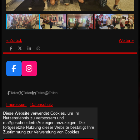
«
Zurück
Weiter
»
T
T
T
T
e
e
e
e
i
i
i
i
l
l
l
l
e
e
e
e
n
F
n
n
I
n
a
n
c
s
e
t
Teilen
Teilen
Teilen
Teilen
b
a
Impressum
-
Datenschutz
o
g
Diese Website verwendet Cookies, um Ihr
o
r
Besucher:
Nutzererlebnis zu verbessern und
Heute:
3
k
a
Gestern:
10
maßgeschneiderte Anzeigen anzuzeigen. Die
Gesamt:
14.645
fortgesetzte Nutzung dieser Website bestätigt Ihre
m
© 2024 - 2026 DC Steinachtaler Devils 2023 e.V.
Zustimmung zur Verwendung von Cookies.