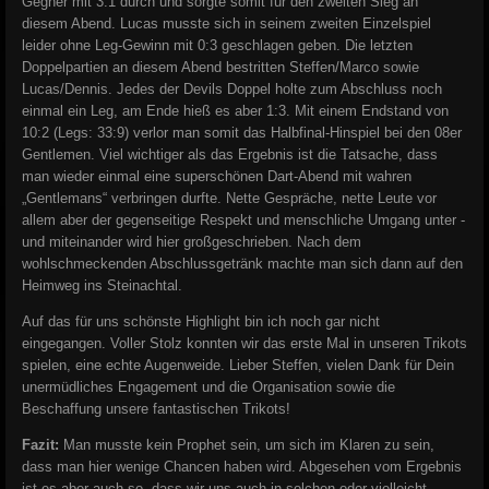
Gegner mit 3:1 durch und sorgte somit für den zweiten Sieg an
diesem Abend. Lucas musste sich in seinem zweiten Einzelspiel
leider ohne Leg-Gewinn mit 0:3 geschlagen geben. Die letzten
Doppelpartien an diesem Abend bestritten Steffen/Marco sowie
Lucas/Dennis. Jedes der Devils Doppel holte zum Abschluss noch
einmal ein Leg, am Ende hieß es aber 1:3. Mit einem Endstand von
10:2 (Legs: 33:9) verlor man somit das Halbfinal-Hinspiel bei den 08er
Gentlemen. Viel wichtiger als das Ergebnis ist die Tatsache, dass
man wieder einmal eine superschönen Dart-Abend mit wahren
„Gentlemans“ verbringen durfte. Nette Gespräche, nette Leute vor
allem aber der gegenseitige Respekt und menschliche Umgang unter -
und miteinander wird hier großgeschrieben. Nach dem
wohlschmeckenden Abschlussgetränk machte man sich dann auf den
Heimweg ins Steinachtal.
Auf das für uns schönste Highlight bin ich noch gar nicht
eingegangen. Voller Stolz konnten wir das erste Mal in unseren Trikots
spielen, eine echte Augenweide. Lieber Steffen, vielen Dank für Dein
unermüdliches Engagement und die Organisation sowie die
Beschaffung unsere fantastischen Trikots!
Fazit:
Man musste kein Prophet sein, um sich im Klaren zu sein,
dass man hier wenige Chancen haben wird. Abgesehen vom Ergebnis
ist es aber auch so, dass wir uns auch in solchen oder vielleicht