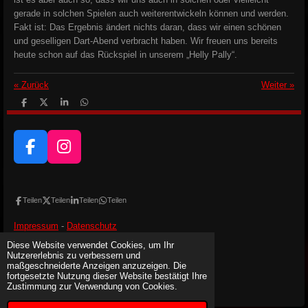
gerade in solchen Spielen auch weiterentwickeln können und werden.
Fakt ist: Das Ergebnis ändert nichts daran, dass wir einen schönen
und geselligen Dart-Abend verbracht haben. Wir freuen uns bereits
heute schon auf das Rückspiel in unserem „Helly Pally“.
«
Zurück
Weiter
»
T
T
T
T
e
e
e
e
i
i
i
i
l
l
l
l
e
e
e
e
n
F
n
n
I
n
a
n
c
s
e
t
Teilen
Teilen
Teilen
Teilen
b
a
Impressum
-
Datenschutz
o
g
Diese Website verwendet Cookies, um Ihr
o
r
Besucher:
Nutzererlebnis zu verbessern und
Heute:
9
k
a
Gestern:
13
maßgeschneiderte Anzeigen anzuzeigen. Die
Gesamt:
14.641
fortgesetzte Nutzung dieser Website bestätigt Ihre
m
© 2024 - 2026 DC Steinachtaler Devils 2023 e.V.
Zustimmung zur Verwendung von Cookies.