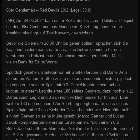
08er Gentleman – Red Devils 10:2 (Legs: 33:9)
(MG) Am 04.06.2024 kam es im Pokal der HDL zum Halbfinal-Hinspiel
bei den 08er Gentleman aus Mannheim. Kurzfristig musste man
krankheitsbedingt auf Tobi Krawczyk verzichten.
Bevor die Spiele um 20:00 Uhr los gehen sollten, sprachen sich die
Kapitäne beider Teams dafür aus, eine Schweigeminute für den
verstorbenen Polizisten aus Mannheim einzulegen. Lieber Mark,
vielen Dank für Deine Worte.
Sportlich gesehen, starteten wir mit Steffen Grüber und Daniel Anis
die ersten Partien. Steffen zeigte eine ansprechende Leistung, jedoch
unterlag er in seinem Spiel mit 0:3. Daniel konnte einem schon
leidtun. In erstem Leg die erste 180 seines Gegners, dazu noch ein 11
Darter. Auch Leg 2 und 3 sah nicht wirklich besser für Ihn aus. Eine
weitere 180 und noch ein 17er Short-Leg sorgten dafür, dass dieses
Spiel zügig mit 0:3 aus Sicht der Devils beendet war. Hier hätte selbst
ein van Gerwen so seine Mühe gehabt. Marco Gärtner und Lucas
Jakob komplettierten die ersten Einzelpartien. Nach einem 0:2
Rückstand schaffte es Marco das Spiel in der Tat noch zu drehen und
mit 3:2 zu gewinnen. Auch eine 180 konnte bei Ihm zum Schluss auf