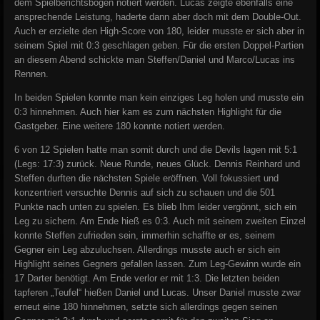
dem Spielberichtsbogen notiert werden. Lucas zeigte ebenfalls eine
ansprechende Leistung, haderte dann aber doch mit dem Double-Out.
Auch er erzielte den High-Score von 180, leider musste er sich aber in
seinem Spiel mit 0:3 geschlagen geben. Für die ersten Doppel-Partien
an diesem Abend schickte man Steffen/Daniel und Marco/Lucas ins
Rennen.
In beiden Spielen konnte man kein einziges Leg holen und musste ein
0:3 hinnehmen. Auch hier kam es zum nächsten Highlight für die
Gastgeber. Eine weitere 180 konnte notiert werden.
6 von 12 Spielen hatte man somit durch und die Devils lagen mit 5:1
(Legs: 17:3) zurück. Neue Runde, neues Glück. Dennis Reinhard und
Steffen durften die nächsten Spiele eröffnen. Voll fokussiert und
konzentriert versuchte Dennis auf sich zu schauen und die 501
Punkte nach unten zu spielen. Es blieb Ihm leider vergönnt, sich ein
Leg zu sichern. Am Ende hieß es 0:3. Auch mit seinem zweiten Einzel
konnte Steffen zufrieden sein, immerhin schaffte er es, seinem
Gegner ein Leg abzuluchsen. Allerdings musste auch er sich ein
Highlight seines Gegners gefallen lassen. Zum Leg-Gewinn wurde ein
17 Darter benötigt. Am Ende verlor er mit 1:3. Die letzten beiden
tapferen „Teufel“ hießen Daniel und Lucas. Unser Daniel musste zwar
erneut eine 180 hinnehmen, setzte sich allerdings gegen seinen