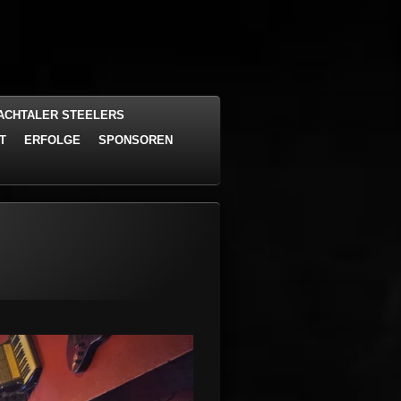
ACHTALER STEELERS
T
ERFOLGE
SPONSOREN