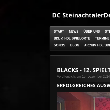
Zum
Hauptinhalt
DC Steinachtaler
De
springen
START
NEWS
ÜBER UNS
ST
BDL & HDL SPIELORTE
TERMINE
SONGS
BLOG
ARCHIV HDL/BD
BLACKS - 12. SPIEL
Veröffentlicht am 15. Dezember 202
ERFOLGREICHES AUSW