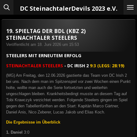
Zum
DC Steinachtaler
Devils 2023 e.V.
Hauptinhalt
springen
19. SPIELTAG DER BDL (KBZ 2)
STEINACHTALER STEELERS
Veröffentlicht am 18. Juni 2026 um 15:53
STEELERS MIT ERNEUTEM ERFOLG
STEINACHTALER STEELERS
- DC IRISH 2
9:3 (LEGS: 28:19)
(MG) Am Freitag, den 12.06.2026 gastierte das Team von DC Irish 2
bei uns. Nach dem man im Spitzenspiel vor zwei Wochen einen Punkt
holte, wollte man auch die Serie fortsetzten und weiterhin
ungeschlagen bleiben. Krankheitsbedingt musste an diesem Tag auf
Tobi Krawczyk verzichtet werden. Folgende Steelers gingen im Spiel
gegen den Tabellenfünften an den Start: Kapitän Marco Gärtner,
Daniel Anis, Nico Zeberer, Lucas Jakob und Elias Koch.
Die Ergebnisse im Überblick
1. Daniel
3:0