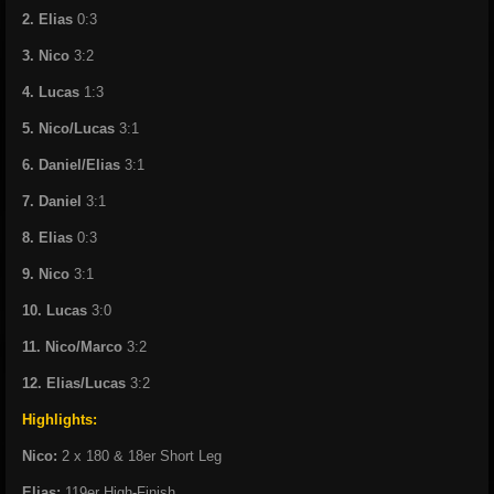
2. Elias
0:3
3. Nico
3:2
4. Lucas
1:3
5. Nico/Lucas
3:1
6. Daniel/Elias
3:1
7. Daniel
3:1
8. Elias
0:3
9. Nico
3:1
10. Lucas
3:0
11. Nico/Marco
3:2
12. Elias/Lucas
3:2
Highlights:
Nico:
2 x 180 & 18er Short Leg
Elias:
119er High-Finish