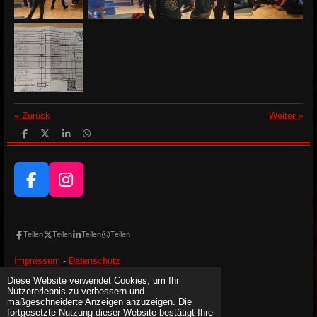
«
Zurück
Weiter
»
T
T
T
T
e
e
e
e
i
i
i
i
l
l
l
l
e
e
e
e
n
F
n
n
I
n
a
n
c
s
e
t
Teilen
Teilen
Teilen
Teilen
b
a
Impressum
-
Datenschutz
o
g
Diese Website verwendet Cookies, um Ihr
o
r
Besucher:
Nutzererlebnis zu verbessern und
Heute:
10
k
a
Gestern:
9
maßgeschneiderte Anzeigen anzuzeigen. Die
Gesamt:
14.661
fortgesetzte Nutzung dieser Website bestätigt Ihre
m