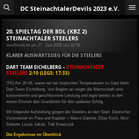
Zum
DC Steinachtaler
Devils 2023 e.V.
Hauptinhalt
springen
20. SPIELTAG DER BDL (KBZ 2)
STEINACHTALER STEELERS
Veröffentlicht am 27. Juni 2026 um 16:59
KLARER AUSWÄRTSSIEG FÜR DIE STEELERS
DART TEAM EICHELBERG –
STEINACHTALER
STEELERS
2:10 (LEGS: 17:33)
(TK) Am 26.06. waren wir bei tropischen Temperaturen zu Gast beim
Dart Team Eichelberg. Von Beginn an zeigte die Mannschaft eine
konzentrierte und geschlossene Leistung und legte bereits in den
ersten Einzeln den Grundstein für den späteren Erfolg.
Mit folgender Aufstellung gingen die Steelers an den Start:
Deutscher
Vizemeister im Para und Kapitän > Marco Gärtner, Elias Koch, Nico
Zeberer, Lucas Jakob, Tobi Krawczyk.
Die Ergebnisse im Überblick